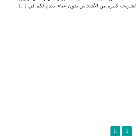
لشريحة كبيرة من الأشخاص بدون عناء. نقدم لكم في […]
ديجيتاليات
هدفي من إنشاء هذا الموقع هو لخدمة الاشخاص المهتمين بإنشاء و
تطوير اعمالهم الرقمية و التي من خلالها يمكنهم تحقيق عائد مادي
حقيقي ينفعهم و يحسن من عيشتهم.
التصنيفات
التسويق بالعمولة
تطوير موقعك
التدوين
عام
تابعنا