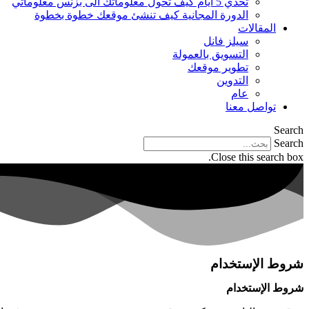
تحدي 5 ايام كيف تحول معلوماتك الى بزنس معلوماتي
الدورة المجانية كيف تنشئ موقعك خطوة بخطوة
المقالات
سيلز فانل
التسويق بالعمولة
تطوير موقعك
التدوين
عام
تواصل معنا
Search
Search
Close this search box.
شروط الإستخدام
شروط الإستخدام