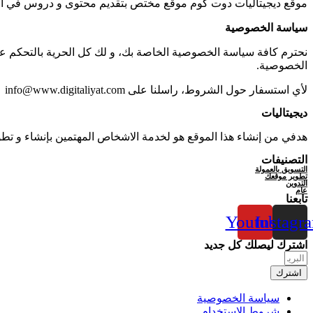
موقع ديجيتاليات دوت كوم موقع مختص بتقديم محتوى و دروس في الت
سياسة الخصوصية
نحترم كافة سياسة الخصوصية الخاصة بك، و لك كل الحرية بالتحكم عل
الخصوصية.
لأي استسفار حول الشروط، راسلنا على info@www.digitaliyat.com
ديجيتاليات
هدفي من إنشاء هذا الموقع هو لخدمة الاشخاص المهتمين بإنشاء و تطو
التصنيفات
التسويق بالعمولة
تطوير موقعك
التدوين
عام
تابعنا
Youtube
Instagr
اشترك ليصلك كل جديد
اشترك
سياسة الخصوصية
شروط الإستخدام