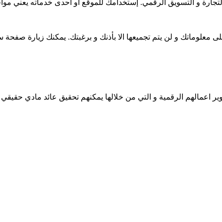
جارة و التسويق الرقمي. إستخدامك للموقع او احدى خدماته يعني مو
ى معلوماتك و لن يتم تجميعها الا بأذنك و برغبتك. يمكنك زيارة صفح
ير اعمالهم الرقمية و التي من خلالها يمكنهم تحقيق عائد مادي حقيق