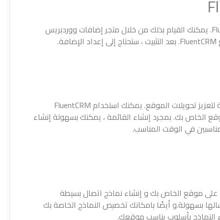
أول شيء يجب القيام به هو تثبيت إضافة FluentCRM. يمكنك القيام بذلك من خلال متجر إضافات ووردبريس
ة.
تعد قائمة البريد الإلكتروني أحد أكثر الأدوات فعالية لتعزيز تحويلات الموقع. يمكنك استخدام FluentCRM
موقع الخاص بك. بمجرد إنشاء القائمة ، يمكنك بسهولة إنشاء
مناسبين في الوقت المناسب.
سين نماذج الاتصال على موقع الخاص بك و إنشاء نماذج اتصال بسيطة
سالها بسهولة.و أيضًا بامكانك تخصيص النماذج الخاصة بك
 النماذج بأسلوب يناسب موقعك.