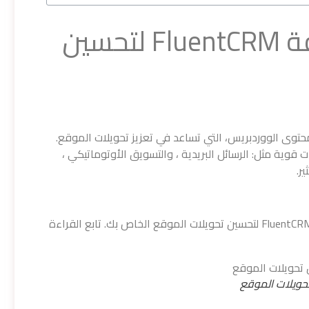
كيفية استخدام إضافة FluentCRM لتحسين
ة لنظام إدارة محتوى الووردبريس، التي تساعد في تعزيز تحويلات الموقع.
وية مثل: الرسائل البريدية ، والتسويق الأوتوماتيكي ،
ر.
في هذا المقال ، سنناقش كيفية استخدام إضافة FluentCRM لتحسين تحويلات الموقع الخاص بك. تابع القراءة