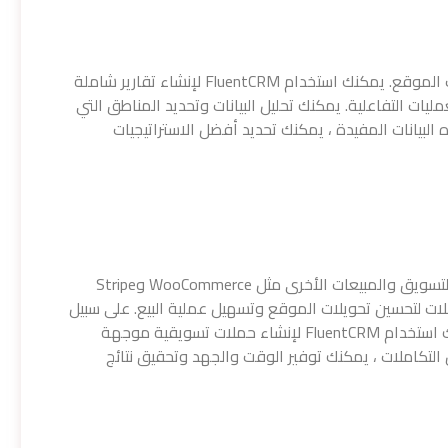
تعتبر التقارير أحد العناصر الهامة في تحسين تحويلات الموقع. يمكنك استخدام FluentCRM لإنشاء تقارير شاملة
يات التفاعلية. يمكنك تحليل البيانات وتحديد المناطق التي
البيانات المفيدة ، يمكنك تحديد أفضل الاستراتيجيات
توفر FluentCRM العديد من التكاملات مع منصات التسويق والمبيعات الأخرى مثل WooCommerce وStripe
تكاملات لتحسين تحويلات الموقع وتسهيل عملية البيع. على سبيل
المثال ، إذا كان لديك متجر WooCommerce ، يمكنك استخدام FluentCRM لإنشاء حملات تسويقية موجهة
لتكاملات ، يمكنك توفير الوقت والجهد وتحقيق نتائج