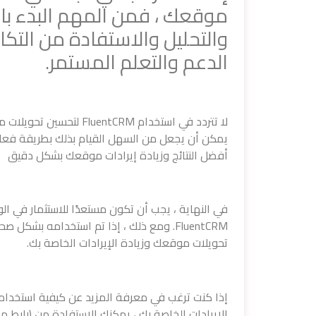
موقعك ، فمن المهم البدء بال
والتحليل والاستفادة من التك
الدعم والتعلم المستمر.
لا تتردد في استخدام tCRM
يمكن أن يجعل من السهل القيام بذلك بطريقة فعالة
أفضل النتائج وزيادة إيرادات موقعك بشكل دقيق
في النهاية ، يجب أن تكون مستعدًا للاستثمار في ا
FluentCRM. ومع ذلك ، إذا تم استخدامه بش
تحويلات موقعك وزيادة الإيرادات الخاصة بك.
الإيرادات الخاصة بك ، يمكنك الاستفادة من (رابط مق