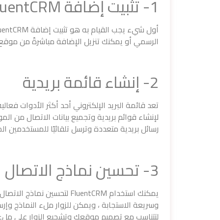
1- تثبيت إضافة FluentCRM
الرسمي أو يمكنك تنزيل الإضافة مباشرةً من موقع FluentCRM. بعد التثبيت ، ستحتاج إلى إعداد الإضاف
2- إنشاء قائمة بريدية
لإنشاء قوائم بريدية وتجميع بيانات الاتصال من ال
رسائل بريدية متعددة وترسل تلقائيًا للمستخدمين ال
3- تحسين نماذج الاتصال
يمكنك استخدام FluentCRM لتح
وسريعة الاستجابة ، ويمكن للزوار ملء النماذج وإر
لتتناسب مع تصميم موقعك وتشجيع الزوار على ملء