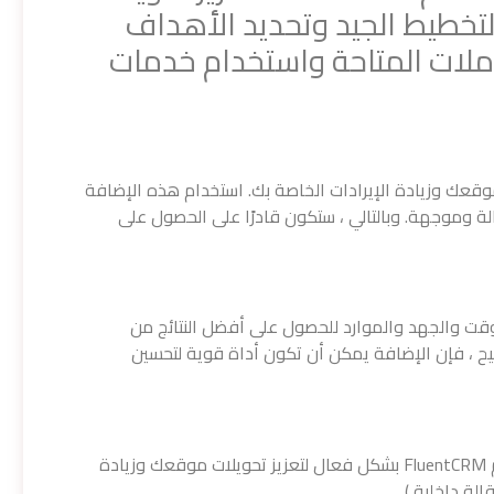
تخطيط الجيد وتحديد الأهداف
املات المتاحة واستخدام خدمات
Fluen لتحسين تحويلات موقعك وزيادة الإيرادات الخاصة بك. استخدام هذه الإضافة
 وموجهة. وبالتالي ، ستكون قادرًا على الحصول على
لوقت والجهد والموارد للحصول على أفضل النتائج من
كل صحيح ، فإن الإضافة يمكن أن تكون أداة قوية لتحسين
إذا كنت ترغب في معرفة المزيد عن كيفية استخدام FluentCRM بشكل فعال لتعزيز تحويلات موقعك وزيادة
الة داخلية )