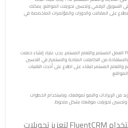
 في التسويق الرقمي وتحسين تحويلات المواقع. يمكنك
والاطلاع على المقالات والدورات والمؤتمرات المتخصصة في
يتطلب تحسين تحويلات الموقع باستخدام FluentCRM العمل المستمر والتعلم المستمر. يجب عليك إنشاء حملات
الاستفادة من التكاملات المتاحة والاستمرار في التحسين
والتعلم المستمر للبقاء على اطلاع على أحدث التقنيات
لمواقع.
ك الحصول على مزيد من الإيرادات والنمو لموقعك. وباستخدام الخطوات
ئج وتحسين تحويلات موقعك بشكل ملحوظ.
إذا كنت ترغب في البدء في استخدام FluentCRM لتعزيز تحويلات