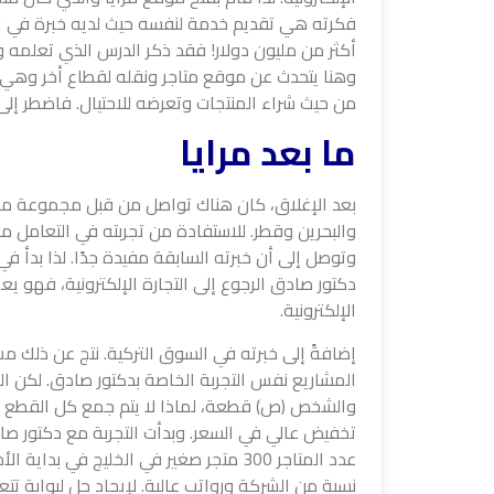
فكرته هي تقديم خدمة لنفسه حيث لديه خبرة في ال
أكثر من مليون دولار! فقد ذكر الدرس الذي تعلمه و
وهنا يتحدث عن موقع متاجر ونقله لقطاع أخر وهي مرا
من حيث شراء المنتجات وتعرضه للاحتيال. فاضطر إلى 
ما بعد مرايا
بعد الإغلاق، كان هناك تواصل من قبل مجموعة من ا
والبحرين وقطر. للاستفادة من تجربته في التعامل م
وتوصل إلى أن خبرته السابقة مفيدة جدًا. لذا بدأ ف
دكتور صادق الرجوع إلى التجارة الإلكترونية، فهو يع
الإلكترونية.
إضافةً إلى خبرته في السوق التركية. نتج عن ذلك م
المشاريع نفس التجربة الخاصة بدكتور صادق. لكن 
والشخص (ص) قطعة، لماذا لا يتم جمع كل القطع و
تخفيض عالي في السعر. وبدأت التجربة مع دكتور صا
عدد المتاجر 300 متجر صغير في الخليج في 
نسبة من الشركة ورواتب عالية. لإيجاد حل لبوابة ت