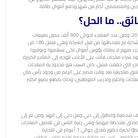
رمجين والمصممين أكثر من شهر ودفع أموال طائلة.
ئق.. ما الحل؟
كانت تجربة متاجر ناجحة في السعودية وفي عام 2014، وصل عدد العملاء لحوالي 900 ألف عميل بمبيعات
قُدرت بـ 26 مليون ريال سعودي سنويًا. لكن هناك مشكلة تم ملاحظتها من قبل الشركة وهي فشل 80٪ من
 جزء منهم لا يمتلك رؤوس أموال لكي يستثمروا ويوفروا
ود شراء منتجات فأنت على الأغلب تتوجه إلى المتاجر الكبيرة
تاجر التي حققت فشل، كان السبب هو محدودية المنتجات.
إغلاق متاجرها بعد وقت قصير على الرغم من وجود رأس مال
جات واختيار وتدريب الموظفين، وذلك بالطبع يضيع الكثير
ادق أن بداية من عام 2014 مر بظروف شخصية وانطلق إلى دبي ومن دبي إلى الهند ومن ثم إلى
ور صادق ملاحظة مهمة وهي رغبة الناس في تفضيل المنتجات
التركية. لكن لا توجد طريقة لتوصيل تلك المنتجات. ونظرًا لخبرة دكتور صادق حوالي 7 أعوام في التجارة
تجر إلكتروني ليس له علاقة بخدمة تقدم للناس.
فكانت