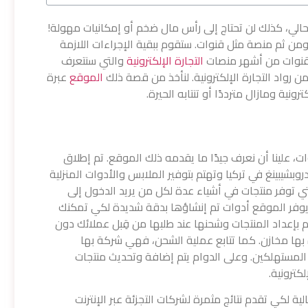
حالي، كذلك لن تحتاج إلى رأس مال ضخم أو إمكانيات مهولة!
ومن ثم منصة مثل قنوات. ستقوم ببقية الإجراءات اللازمة
ة قنوات من أشهر منصات
التجارة الإلكترونية
والتي سنتعرف
واد التجارة الإلكترونية. لنأخذ من قصة ذلك
الموقع
عبرة
نية ومازال مترددًا أو تنتابه الحيرة.
 علينا أن نعرف جيدًا ما يقدمه ذلك الموقع. تم إطلاق
ركة خاصة بالـ دروبشيبينغ في تركيا وتهتم بتوفير الملابس والأدوات المنزلية
التي توفر منتجات في أشياء عدة لكل من يريد الدخول إلى
 يوفر الموقع أدوات تم إنشاؤها بدقة شديدة لكي تمكنك
م بإعداد المنتجات وشحنها عند طلبها من قِبل عملائك دون
 بها مخازن. كما تتابع عملية الشحن، فهي شركة بها
لمستهلكين. وعلى الدوام يتم إضافة وتحديث منتجات
لكترونية.
ة لكي تقدم نتائج مثمرة لشركات التجزئة عبر الإنترنت