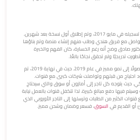
هلك.
بعد ما ذكرناه سابقًا، تم تغيير الاسم إلى قنوات وتم تسجيله في مايو 2017، وتم إطلاق أول نسخة بعد شهرين.
فتواصل مع فريق هندي وطلب منهم إنشاء منصة وتم بناؤها
سقطت مع أول 100 طلب. لكن دكتور صادق وضح أنه رغم الخسارة، كان الفهم والخبرة
ورت تدريجيًا ولم تحقق نجاحًا بالغًا.
حيث في نهاية 2018، تم فهم احتياجات كل عميل وصولًا إلى نمو مميز في عام 2019. حيث في نهاية 2019، تم
وبا ووجود احتياج من قبلهم وتواصلت شركات كبرى مع قنوات.
كي. حيث يتوجه كل تاجر إلى أمازون أو سوق والتي سيحتاج
يتم فيها دفع مبالغ كبيرة. لذا تتكفل قنوات بالعمل نيابة
ات الكثير من الطلبات وترسلها إلى التاجر الأوروبي الذي
ئ أو القديم في
السوق
، فسعر وضمان وشحن مميز.