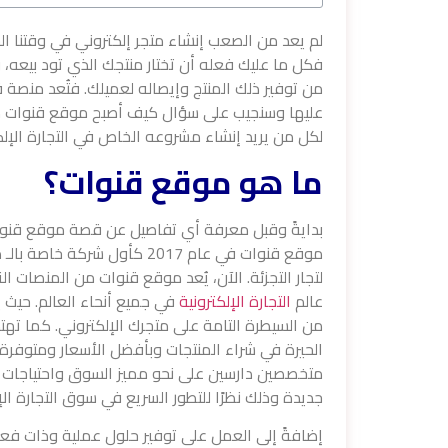
لم يعد من الصعب إنشاء متجر إلكتروني في وقتنا ال
فكل ما عليك فعله أن تختار منتجك الذي تود بيعه، 
من توفير ذلك المنتج وإيصاله لعميلك. فتُعد منص
عليها وسنجيب على سؤال كيف أصبح موقع قنوات من ر
لكل من يريد إنشاء مشروعه الخاص في التجارة الإلكترو
ما هو موقع قنوات؟
بدايةً وقبل معرفة أي تفاصيل عن قصة موقع قنوات،
موقع قنوات في عام 2017 كأول ش
لتجار التجزئة. الآن، يُعد موقع قنوات من المنصات 
عالم
التجارة الإلكترونية
في جميع أنحاء العالم. حيث
من السيطرة التامة على متجرك الإلكتروني. كما تهت
الحيرة في شراء المنتجات وبأفضل الأسعار ومتوفرة
متخصصين دارسين على نحو مميز السوق واحتياجات ا
جديدة وذلك نظرًا للتطور السريع في سوق التجارة الإ
إضافةً إلى العمل على توفير حلول عملية وذات فعالي