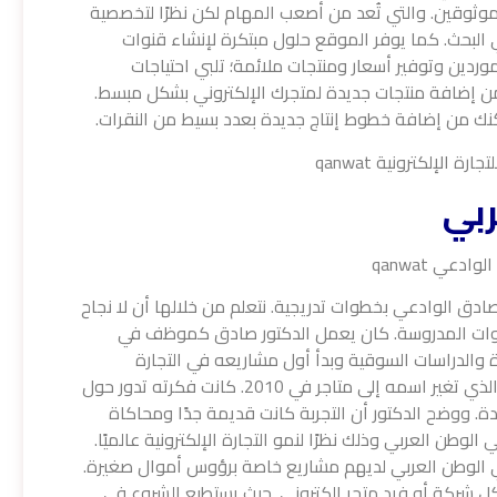
وثوقين. والتي تُعد من أصعب المهام لكن نظرًا لتخصصية
البحث. كما يوفر الموقع حلول مبتكرة لإنشاء قنوات
ردين وتوفير أسعار ومنتجات ملائمة؛ تلبي احتياجات
م من إضافة منتجات جديدة لمتجرك الإلكتروني بشكل مبسط.
كنك من إضافة خطوط إنتاج جديدة بعدد بسيط من النقرات.
ربي
ق الوادعي بخطوات تدريجية. نتعلم من خلالها أن لا نجاح
خطوات المدروسة. كان يعمل الدكتور صادق كموظف في
والدراسات السوقية وبدأ أول مشاريعه في التجارة
الإلكترونية عام 2008. واسم المشروع مزود عربي والذي تغير اسمه إلى متاجر في 2010. كانت فكرته تدور حول
 ووضح الدكتور أن التجربة كانت قديمة جدًا ومحاكاة
لوطن العربي وذلك نظرًا لنمو التجارة الإلكترونية عالميًا.
في الوطن العربي لديهم مشاريع خاصة برؤوس أموال صغيرة.
كل شركة أو فرد متجر إلكتروني. حيث يستطيع الشروع في