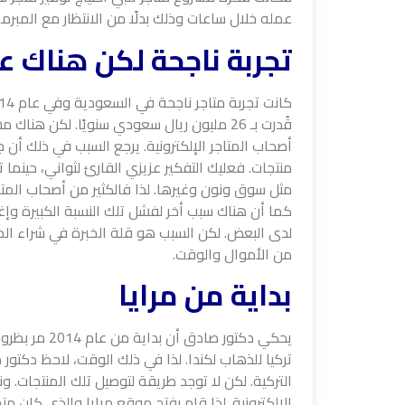
عمله خلال ساعات وذلك بدلًا من الانتظار مع المب
تجربة ناجحة لكن هناك عا
أصحاب المتاجر الإلكترونية. يرجع السبب في ذلك أن
منتجات. فعليك التفكير عزيزي القارئ لثواني، حينما ت
مثل سوق ونون وغيرها. لذا فالكثير من أصحاب الم
كما أن هناك سبب أخر لفشل تلك النسبة الكبيرة و
لدى البعض. لكن السبب هو قلة الخبرة في شراء المنت
من الأموال والوقت.
بداية من مرايا
يحكي دكتور ص
تركيا للذهاب لكندا. لذا في ذلك الوقت، لاحظ دكت
الإلكترونية. لذا قام بفتح موقع مرايا والذي كان م