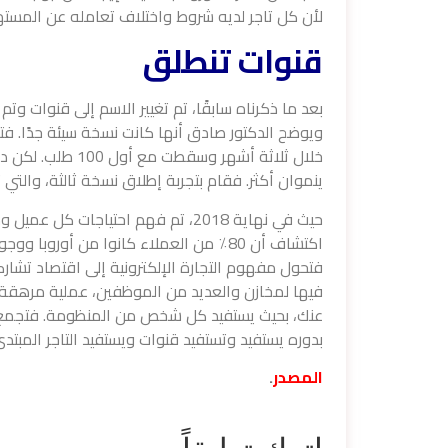
لأن كل تاجر لديه شروط واختلاف تعامله عن المست
قنوات تنطلق
ويوضح الدكتور صادق أنها كانت نسخة سيئة جدًا. 
خلال ثلاثة أشهر و
ينموان أكثر. فقام بتجربة إطلاق نسخة ثالثة، والتي تط
اكتشاف أن 80٪ من العملاء كانوا من أور
فتحول مفهوم التجارة الإلكترونية إلى اقتصاد تشار
فيها لمخازن والعديد من الموظفين، عملية مرهقة وس
عنك، بحيث يستفيد كل شخص من المنظومة. فتجمع قنو
بدوره يستفيد وتستفيد قنوات ويستفيد التاجر المبتد
المصدر
.