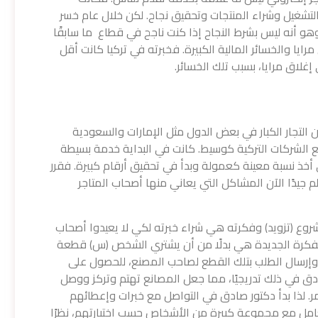
تشغيل وشراء المنتجات وتحقيق نجاح. لكن خلال عام خسر
هو أنه ليس بشرط النجاح إذا كنت ناجح في قطاع ما سابقًا
يا والخسائر المالية الكبيرة. فخبرته في تركيا كانت أقل
إغلاق مرايا، بسبب تلك الخسائر.
لتجار الكبار في بعض الدول مثل الإمارات والسعودية
ع الشركات التركية كوسيط. كانت في البداية خدمة بسيطة
ي أخذ نسبة معينة كعمولة وبدأ في تحقيق أرقام كبيرة. فقرر
لم جيدًا الآن المشاكل التي يعاني منها أصحاب المتاجر
شروع (تزويد) وفكرته هي شراء خبرته لكي لا يعيدوا أصحاب
الفكرة الجديدة هي بدلًا من أن يشتري الشخص (س) قطعة
إرسال الطلب بتلك القطع لصاحب المصنع، للحصول على
دق في ذلك تدريجيًا، مما جعل المصانع تهتم وتركز ووصل
بداية الأمر. لذا بدأ دكتور صادق في التواصل مع خبرات وإعطائهم
تعامل مع مجموعة كبيرة من الأشخاص حسب اختيارتهم، نظرًا