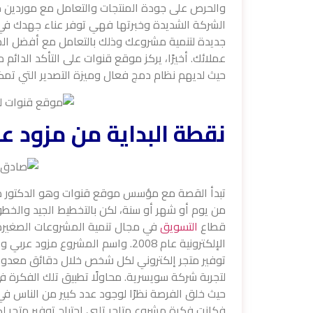
والحرص على جودة المنتجات والتعامل مع موردين م
الشركة الشديدة وخبرتها فهي توفر عناء جهدك في 
جديدة لتنمية مشروعك وذلك بالتعامل مع أفضل المو
عملائك. أخيرًا، يركز موقع قنوات على التأكد الدائ
حيث لديهم نظام دمج فعال وميزة التصدير التي تم
نقطة البداية من مزود ع
تبدأ القصة مع مؤسس موقع قنوات وهو الدكتور صاد
من يوم أو شهر أو سنة، لكن بالتخطيط الجيد وال
قطاع
التسويق
في مجال تنمية المشروعات الصغيرة 
توفير متجر إلكتروني لكل شخص خلال دقائق معدودة.
لتجربة شركة سويسرية. محاولًا تطبيق تلك الفكرة في ا
حيث خلق الفرصة نظرًا لوجود عدد كبير من الناس 
فكانت فكرة مشروع متاجر تلبي احتياج توفير متجر ل